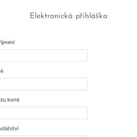
Elektronická přihláška
íjmení
ně
azu koně
odářství