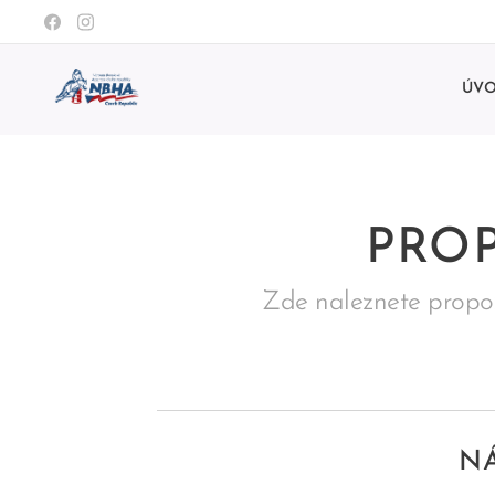
ÚV
PROP
Zde naleznete propoz
NÁ