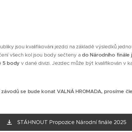
liky jsou kvalifikováni jezdci na základě výsledků jednot
nčení všech kol jsou body sečteny a
do
Národního finále 
ě 5 body
v dané divizi. Jezdec může být kvalifikován v ka
í závodů se bude konat VALNÁ HROMADA, prosíme čle
STÁHNOUT Propozice Národní finále 2025