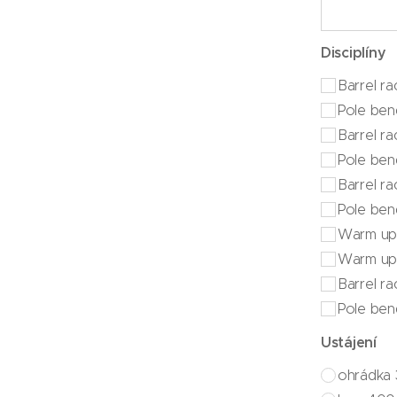
Disciplíny
Barrel ra
Pole ben
Barrel ra
Pole bend
Barrel r
Pole ben
Warm up 
Warm up
Barrel ra
Pole bend
Ustájení
ohrádka 