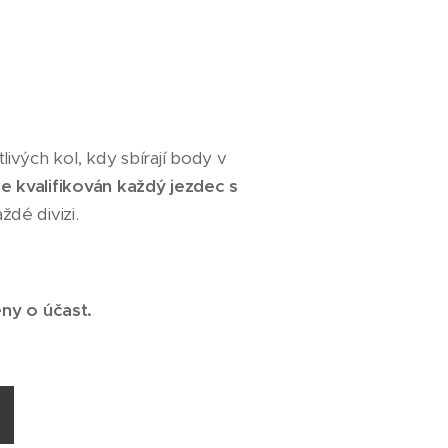
livých kol, kdy sbírají body v
je kvalifikován každý jezdec s
ždé divizi.
ny o účast.