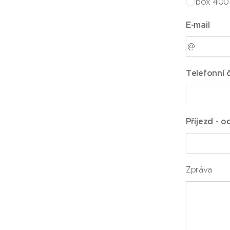
box 400 
E-mail
Telefonní č
Příjezd - o
Zpráva