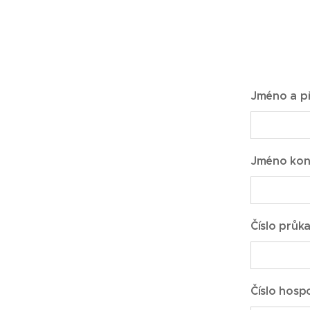
Jméno a př
Jméno ko
Číslo průk
Číslo hosp