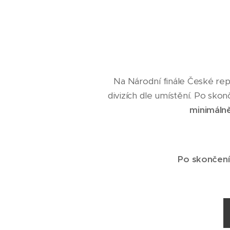
Na Národní finále České repub
divizích dle umístění. Po sko
minimáln
Po skončen