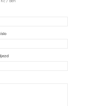
Kč / den
íslo
djezd