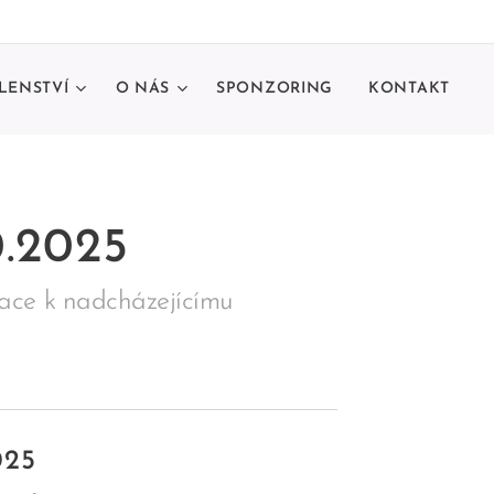
LENSTVÍ
O NÁS
SPONZORING
KONTAKT
.2025
mace k nadcházejícímu
025