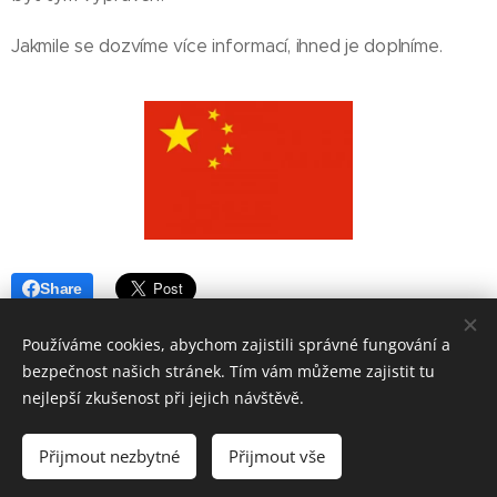
Jakmile se dozvíme více informací, ihned je doplníme.
Share
Používáme cookies, abychom zajistili správné fungování a
bezpečnost našich stránek. Tím vám můžeme zajistit tu
nejlepší zkušenost při jejich návštěvě.
© 2026 NBHA CZ
Přijmout nezbytné
Přijmout vše
Vytvořeno službou
Webnode
Cookies