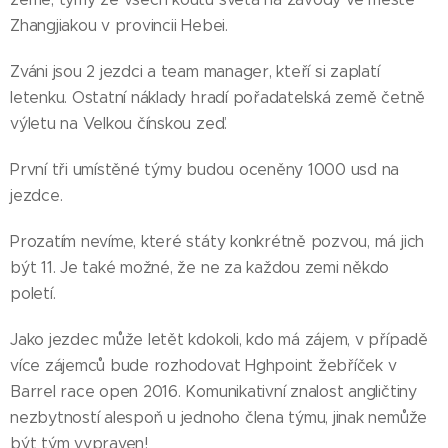
Zhangjiakou v provincii Hebei.
Zváni jsou 2 jezdci a team manager, kteří si zaplatí
letenku. Ostatní náklady hradí pořadatelská země četně
výletu na Velkou čínskou zeď.
První tři umístěné týmy budou oceněny 1000 usd na
jezdce.
Prozatím nevíme, které státy konkrétně pozvou, má jich
být 11. Je také možné, že ne za každou zemi někdo
poletí.
Jako jezdec může letět kdokoli, kdo má zájem, v případě
více zájemců bude rozhodovat Hghpoint žebříček v
Barrel race open 2016. Komunikativní znalost angličtiny
nezbytností alespoň u jednoho člena týmu, jinak nemůže
být tým vypraven!