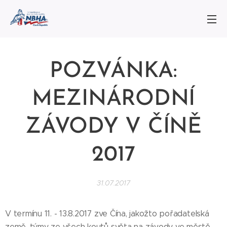
POZVÁNKA:
MEZINÁRODNÍ
ZÁVODY V ČÍNĚ
2017
31.07.2017
V termínu 11. - 13.8.2017 zve Čína, jakožto pořadatelská
země, týmy ze všech koutů světa na závody ve městě