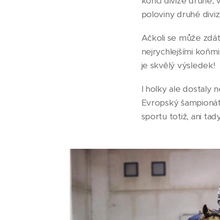
konci divize druhé, 
poloviny druhé divi
Ačkoli se může zdát, 
nejrychlejšími koňmi
je skvělý výsledek!
I holky ale dostaly n
Evropský šampionát
sportu totiž, ani ta