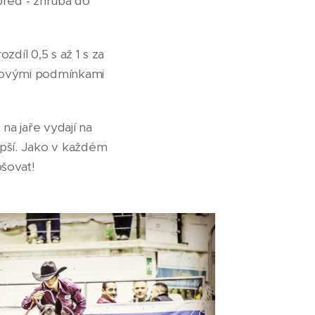
před - zhruba do
zdíl 0,5 s až 1 s za
inkovými podmínkami
 na jaře vydají na
epší. Jako v každém
pšovat!