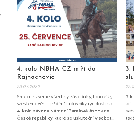
á
4. kolo NBHA CZ míří do
3.
Rajnochovic
sl
23.07.2026
22.
Srdečně zveme všechny závodníky, fanoušky
3. k
westernového ježdění i milovníky rychlosti na
aré
4. kolo závodů Národní Barelové Asociace
seb
České republiky
, které se uskuteční
v sobotu
také
25. července
na
Ranči Rajnochovice
.
vyt