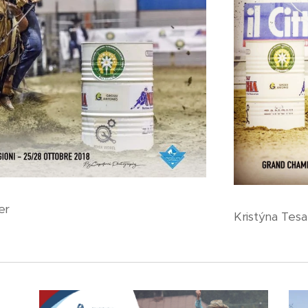
er
Kristýna Tesař