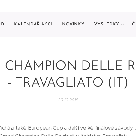
OD
KALENDÁŘ AKCÍ
NOVINKY
VÝSLEDKY
Č
 CHAMPION DELLE R
- TRAVAGLIATO (IT)
29.10.2018
hází také European Cup a další velké finálové závody. Je