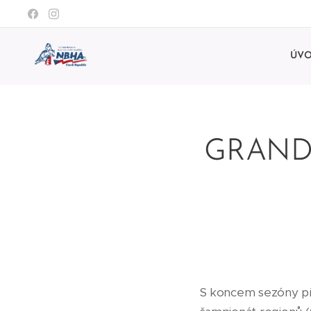
ÚV
GRAND
S koncem sezóny přic