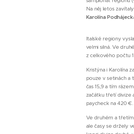
šampionát regionů (
Na něj letos zavíta
Karolína Podhájeck
Italské regiony vysl
velmi silná. Ve druh
z celkového počtu 1
Kristýna i Karolína z
pouze v setinách a t
čas 15,9 a tím ráze
začátku třetí divize
paycheck na 420 €
Ve druhém a třetím k
ale časy se držely 