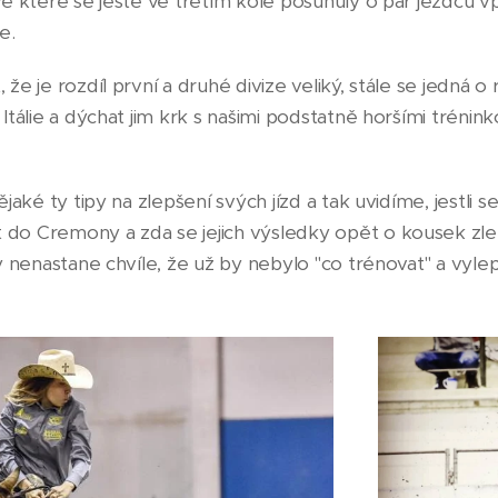
ve které se ještě ve třetím kole posunuly o pár jezdců v
ze.
že je rozdíl první a druhé divize veliký, stále se jedná o ro
 Itálie a dýchat jim krk s našimi podstatně horšími trén
ějaké ty tipy na zlepšení svých jízd a tak uvidíme, jestli se
 do Cremony a zda se jejich výsledky opět o kousek zl
dy nenastane chvíle, že už by nebylo "co trénovat" a vyle