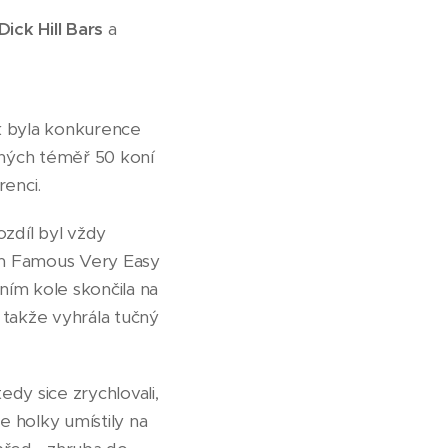
Dick Hill Bars
a
tak byla konkurence
paných téměř 50 koní
renci.
rozdíl byl vždy
něm Famous Very Easy
ním kole skončila na
 takže vyhrála tučný
edy sice zrychlovali,
e holky umístily na