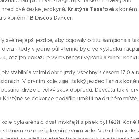
Grand Champion Delle Regioni) v Italském Travagliatu.
ly hned dvě české jezdkyně,
Kristýna Tesařová
s koněm
á
s koněm
PB Discos Dancer
.
aly své nejlepší jezdce, aby bojovaly o titul šampiona a 
é divizi - tedy v jedné půl vteřině bylo ve výsledku nac
34, což jen dokazuje vyrovnanost výkonů a silnou konku
ajely stabilní a velmi dobré jízdy, všechny s časem 17,0 a 
isícinách. V prvním kole zajel italský jezdec Tanzi s ko
m posunul divize o velký skok dopředu. Děvčata tak v prv
 a Kristýně se dokonce podařilo umístit na druhém místě,
.
ole byla aréna o dost mokřejší a písek byl těžší. Koně t
ve stejném rozmezí jako při prvním kole. V druhém kole s