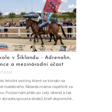
 kolo v Šiklandu - Adrenalin,
unce a mezinárodní účast
07.2026
olo letošní sezóny, které se konalo na
ně malebného Šiklandu máme úspěšně za
ou. Počasí nám přálo po celý víkend a tak
 dorazila spousta diváků, kteří dopomohli k
voření výjimečné atmosféry celé akce.