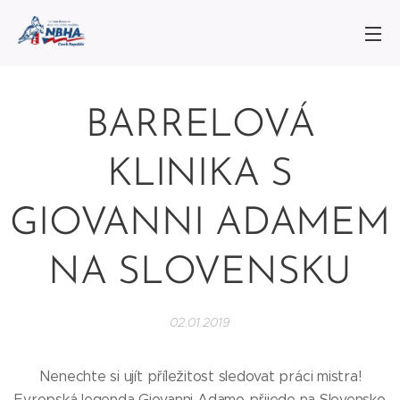
BARRELOVÁ
KLINIKA S
GIOVANNI ADAMEM
NA SLOVENSKU
02.01.2019
Nenechte si ujít příležitost sledovat práci mistra!
Evropská legenda Giovanni Adamo přijede na Slovensko