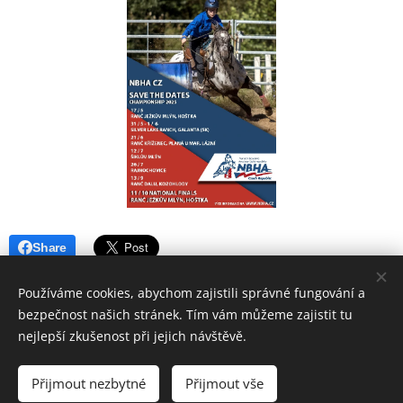
Share
Používáme cookies, abychom zajistili správné fungování a
bezpečnost našich stránek. Tím vám můžeme zajistit tu
nejlepší zkušenost při jejich návštěvě.
© 2026 NBHA CZ
Přijmout nezbytné
Přijmout vše
Vytvořeno službou
Webnode
Cookies