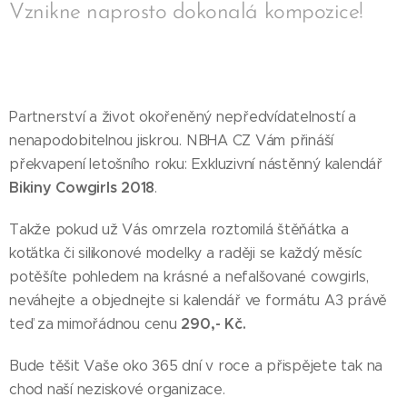
Vznikne naprosto dokonalá kompozice!
Partnerství a život okořeněný nepředvídatelností a
nenapodobitelnou jiskrou. NBHA CZ Vám přináší
překvapení letošního roku: Exkluzivní nástěnný kalendář
Bikiny Cowgirls 2018
.
Takže pokud už Vás omrzela roztomilá štěňátka a
koťátka či silikonové modelky a raději se každý měsíc
potěšíte pohledem na krásné a nefalšované cowgirls,
neváhejte a objednejte si kalendář ve formátu A3 právě
290,- Kč.
teď za mimořádnou cenu
Bude těšit Vaše oko 365 dní v roce a přispějete tak na
chod naší neziskové organizace.