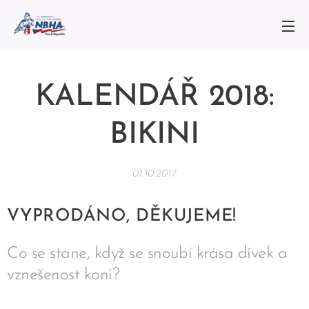
KALENDÁŘ 2018:
BIKINI
01.10.2017
VYPRODÁNO, DĚKUJEME!
Co se stane, když se snoubí krása dívek a
vznešenost koní?