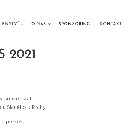
LENSTVÍ
O NÁS
SPONZORING
KONTAKT
 2021
 jsme dostali
 u Slaného u Prahy.
ch přezek,