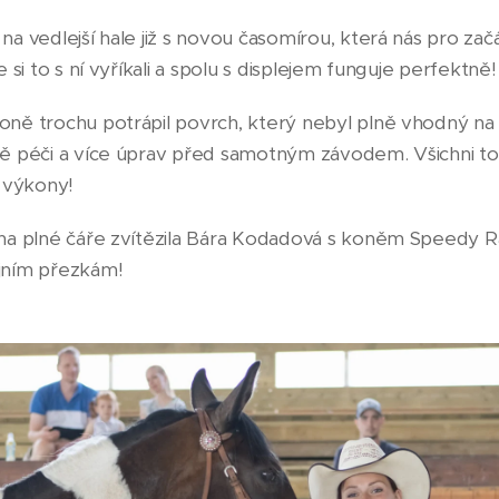
na vedlejší hale již s novou časomírou, která nás pro za
e si to s ní vyříkali a spolu s displejem funguje perfektně
ně trochu potrápil povrch, který nebyl plně vhodný na r
tě péči a více úprav před samotným závodem. Všichni to 
 výkony!
 na plné čáře zvítězila Bára Kodadová s koněm Speedy 
ejním přezkám!