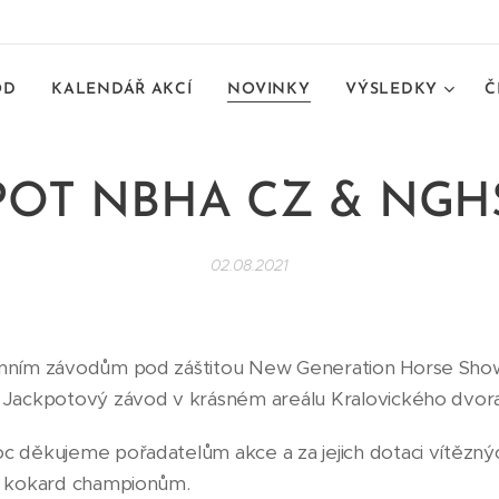
OD
KALENDÁŘ AKCÍ
NOVINKY
VÝSLEDKY
Č
POT NBHA CZ & NGHS
02.08.2021
nním závodům pod záštitou New Generation Horse Show
 Jackpotový závod v krásném areálu Kralovického dvora
 děkujeme pořadatelům akce a za jejich dotaci vítězný
a kokard championům.