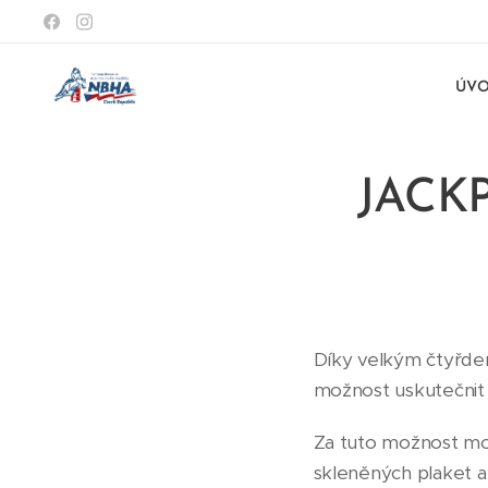
ÚV
JACK
Díky velkým čtyřde
možnost uskutečnit
Za tuto možnost moc
skleněných plaket 