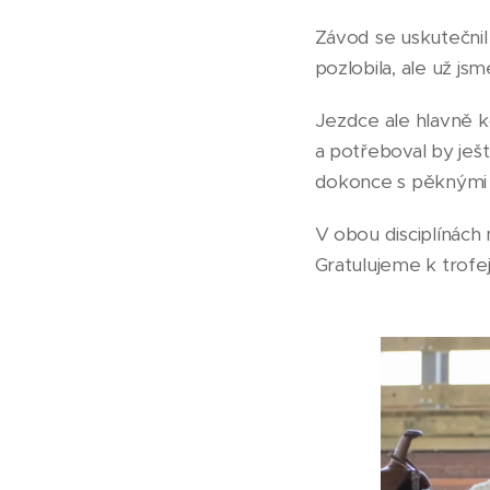
Závod se uskutečnil 
pozlobila, ale už jsm
Jezdce ale hlavně ko
a potřeboval by ješ
dokonce s pěknými
V obou disciplínách
Gratulujeme k trof