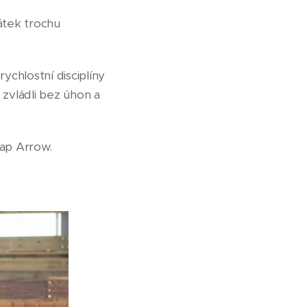
čátek trochu
!
ychlostní disciplíny
zvládli bez úhon a
Rap Arrow.