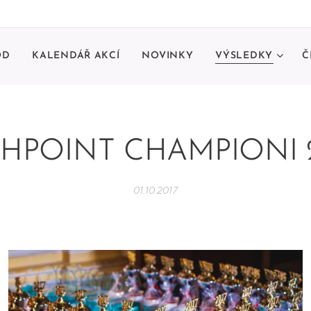
OD
KALENDÁŘ AKCÍ
NOVINKY
VÝSLEDKY
Č
HPOINT CHAMPIONI 
01.10.2017