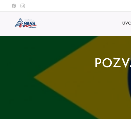
ÚV
POZV