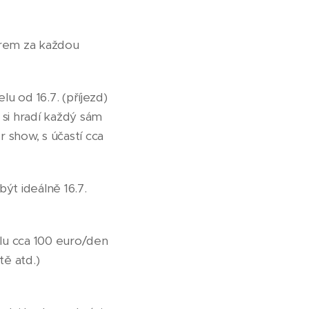
erem za každou
lu od 16.7. (příjezd)
 si hradí každý sám
 show, s účastí cca
být ideálně 16.7.
elu cca 100 euro/den
tě atd.)