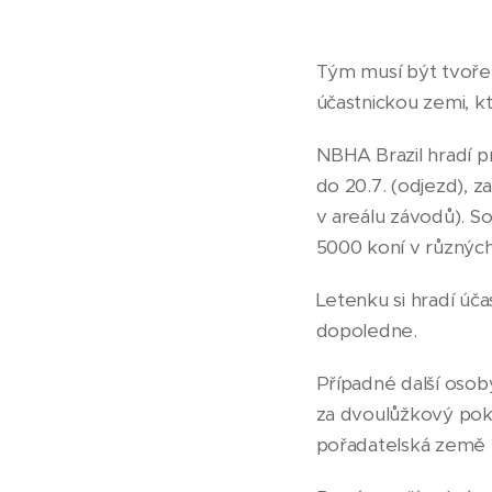
Tým musí být tvoře
účastnickou zemi, kte
NBHA Brazil hradí pro
do 20.7. (odjezd), z
v areálu závodů). So
5000 koní v různých 
Letenku si hradí účas
dopoledne.
Případné další osob
za dvoulůžkový pokoj
pořadatelská země 