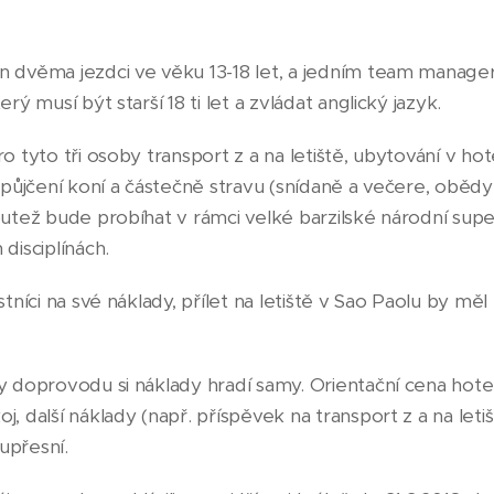
n dvěma jezdci ve věku 13-18 let, a jedním team manag
rý musí být starší 18 ti let a zvládat anglický jazyk.
 tyto tři osoby transport z a na letiště, ubytování v hote
apůjčení koní a částečně stravu (snídaně a večere, obědy
utež bude probíhat v rámci velké barzilské národní super
disciplínách.
tníci na své náklady, přílet na letiště v Sao Paolu by měl 
y doprovodu si náklady hradí samy. Orientační cena hot
, další náklady (např. příspěvek na transport z a na letiš
upřesní.