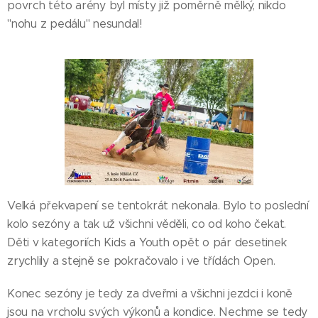
povrch této arény byl místy již poměrně mělký, nikdo
"nohu z pedálu" nesundal!
Velká překvapení se tentokrát nekonala. Bylo to poslední
kolo sezóny a tak už všichni věděli, co od koho čekat.
Děti v kategoriích Kids a Youth opět o pár desetinek
zrychlily a stejně se pokračovalo i ve třídách Open.
Konec sezóny je tedy za dveřmi a všichni jezdci i koně
jsou na vrcholu svých výkonů a kondice. Nechme se tedy