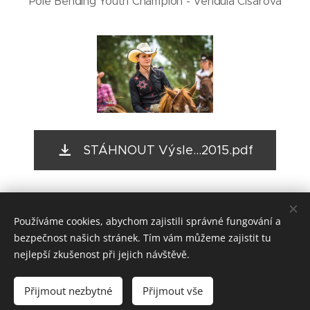
Pole Bending Youth Champion - Vendula Císařová
STÁHNOUT Výsle...2015.pdf
Share
Používáme cookies, abychom zajistili správné fungování a
bezpečnost našich stránek. Tím vám můžeme zajistit tu
nejlepší zkušenost při jejich návštěvě.
© 2026 NBHA CZ
Přijmout nezbytné
Přijmout vše
Vytvořeno službou
Webnode
Cookies